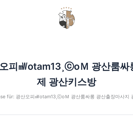
GUTSCHEIN
오피㎽otam13¸ⓒoＭ 광산룸
제 광산키스방
bnisse für: 광산오피㎽otam13¸ⓒoＭ 광산룸싸롱 광산출장마