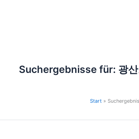
Zum
Inhalt
springen
ZIMMER & SUITEN
THE GLASS GARDEN
SPA & WELLNESS
Suchergebnisse für:
광산
Start
Sucherge