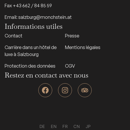
Fax +43 662 / 84 85 59
Email: salzburg@monchstein.at
Informations utiles
Contact
Presse
Carrière dans un hôtel de
Mentions légales
luxe à Salzbourg
Protection des données
CGV
Restez en contact avec nous
F
I
T
a
n
r
c
s
i
e
t
p
b
a
a
o
g
d
o
r
v
DE
EN
FR
CN
JP