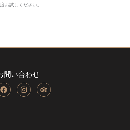
度お試しください。
お問い合わせ
F
I
T
a
n
r
c
s
i
e
t
p
b
a
a
o
g
d
o
r
v
k
a
i