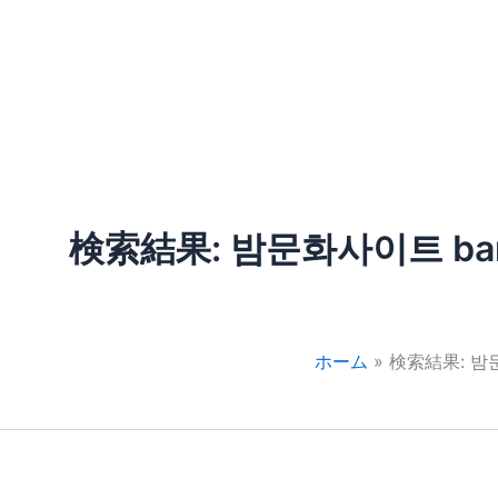
コ
ン
テ
客室＆スイート
THE GLASS GARDEN
スパ & ウェルネス
ン
ツ
へ
移
動
検索結果:
밤문화사이트 b
ホーム
検索結果: 밤