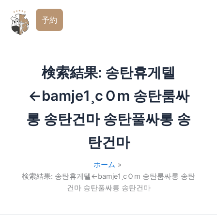
コ
日
ン
予約
本
テ
語
ン
ツ
へ
検索結果:
송탄휴게텔
移
動
←bamje1¸cＯm 송탄룸싸
롱 송탄건마 송탄풀싸롱 송
탄건마
ホーム
検索結果: 송탄휴게텔←bamje1¸cＯm 송탄룸싸롱 송탄
건마 송탄풀싸롱 송탄건마