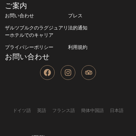
ご案内
お問い合わせ
プレス
ザルツブルクのラグジュアリ
法的通知
ーホテルでのキャリア
プライバシーポリシー
利用規約
お問い合わせ
F
I
T
a
n
r
c
s
i
e
t
p
b
a
a
o
g
d
o
r
v
ドイツ語
英語
フランス語
簡体中国語
日本語
k
a
i
m
s
o