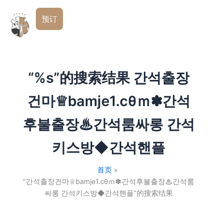
跳
简
至
预订
体
内
中
文
容
“%s”的搜索结果
간석출장
건마♕bamje1.cθｍ✽간석
후불출장♨간석룸싸롱 간석
키스방◆간석핸플
首页
“간석출장건마♕bamje1.cθｍ✽간석후불출장♨간석룸
싸롱 간석키스방◆간석핸플”的搜索结果