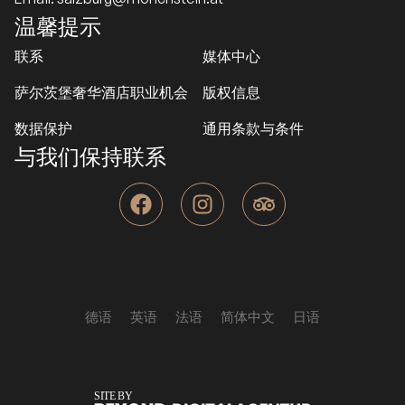
温馨提示
联系
媒体中心
萨尔茨堡奢华酒店职业机会
版权信息
数据保护
通用条款与条件
与我们保持联系
F
I
T
a
n
r
c
s
i
e
t
p
b
a
a
o
g
d
o
r
v
德语
英语
法语
简体中文
日语
k
a
i
m
s
o
r