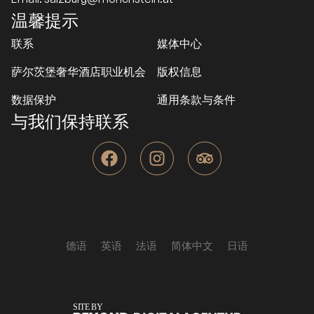
温馨提示
联系
媒体中心
萨尔茨堡奢华酒店职业机会
版权信息
数据保护
通用条款与条件
与我们保持联系
F
I
T
a
n
r
c
s
i
e
t
p
b
a
a
o
g
d
o
r
v
德语
英语
法语
简体中文
日语
k
a
i
m
s
o
r