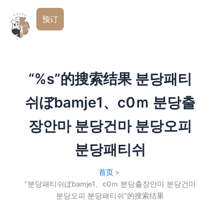
跳
简
至
预订
体
内
中
文
容
“%s”的搜索结果
분당패티
쉬ぼbamje1、c0ｍ 분당출
장안마 분당건마 분당오피
분당패티쉬
首页
“분당패티쉬ぼbamje1、c0ｍ 분당출장안마 분당건마
분당오피 분당패티쉬”的搜索结果