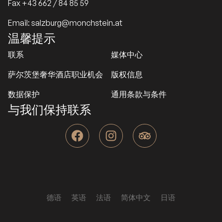
Fax +43 662 / 84 85 59
Email: salzburg@monchstein.at
温馨提示
联系
媒体中心
萨尔茨堡奢华酒店职业机会
版权信息
数据保护
通用条款与条件
与我们保持联系
F
I
T
a
n
r
c
s
i
e
t
p
b
a
a
o
g
d
o
r
v
德语
英语
法语
简体中文
日语
k
a
i
m
s