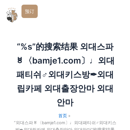
跳
简
至
预订
体
内
中
文
容
“%s”的搜索结果
외대스파
ㅸ〈bamje1.com〕♩외대
패티쉬♂외대키스방✒외대
립카페 외대출장안마 외대
안마
首页
“외대스파ㅸ〈bamje1.com〕♩외대패티쉬♂외대키스
방✒외대립카페 외대출장안마 외대안마”的搜索结果