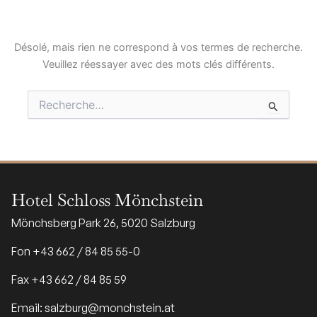
Désolé, mais rien ne correspond à vos termes de recherche.
Veuillez réessayer avec des mots clés différents.
Rechercher :
Hotel Schloss Mönchstein
Mönchsberg Park 26, 5020 Salzburg
Fon +43 662 / 84 85 55-0
Fax +43 662 / 84 85 59
Email: salzburg@monchstein.at