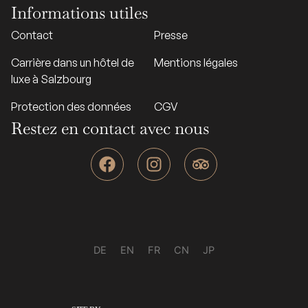
Informations utiles
Contact
Presse
Carrière dans un hôtel de
Mentions légales
luxe à Salzbourg
Protection des données
CGV
Restez en contact avec nous
F
I
T
a
n
r
c
s
i
e
t
p
b
a
a
o
g
d
o
r
v
DE
EN
FR
CN
JP
k
a
i
m
s
o