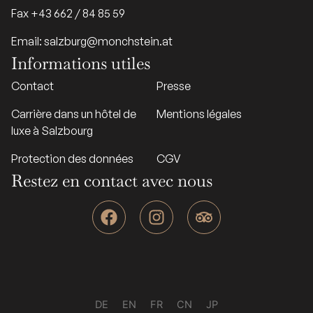
Fax +43 662 / 84 85 59
Email: salzburg@monchstein.at
Informations utiles
Contact
Presse
Carrière dans un hôtel de
Mentions légales
luxe à Salzbourg
Protection des données
CGV
Restez en contact avec nous
F
I
T
a
n
r
c
s
i
e
t
p
b
a
a
o
g
d
o
r
v
DE
EN
FR
CN
JP