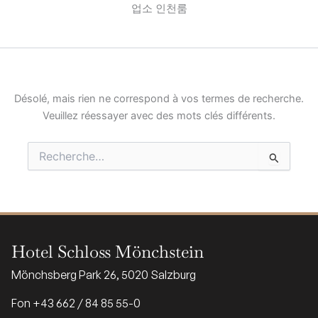
업소 인천룸
Désolé, mais rien ne correspond à vos termes de recherche.
Veuillez réessayer avec des mots clés différents.
Rechercher :
Hotel Schloss Mönchstein
Mönchsberg Park 26, 5020 Salzburg
Fon +43 662 / 84 85 55-0