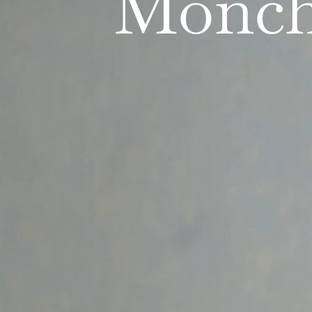
Mönch