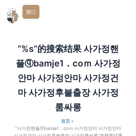
跳
简
至
预订
体
内
中
文
容
“%s”的搜索结果
사가정핸
플ⓠbamje1．coｍ 사가정
안마 사가정안마 사가정건
마 사가정후불출장 사가정
룸싸롱
首页
“사가정핸플ⓠbamje1．coｍ 사가정안마 사가정안마
사가정건마 사가정후불출장 사가정룸싸롱”的搜索结果