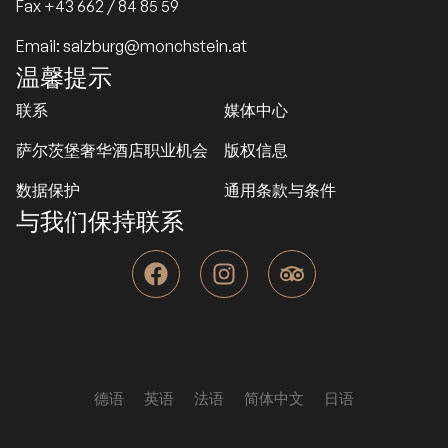
Fax +43 662 / 84 85 59
Email: salzburg@monchstein.at
温馨提示
联系
媒体中心
萨尔茨堡奢华酒店职业机会
版权信息
数据保护
通用条款与条件
与我们保持联系
F
I
T
a
n
r
c
s
i
e
t
p
b
a
a
o
g
d
o
r
v
德语
英语
法语
简体中文
日语
k
a
i
m
s