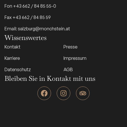
Fon +43 662 / 84 85 55-0
Fax +43 662 / 84 85 59
Email: salzburg@monchstein.at
Wissenswertes
Kontakt
Presse
Karriere
Impressum
Datenschutz
AGB
Bleiben Sie in Kontakt mit uns
F
I
T
a
n
r
c
s
i
e
t
p
b
a
a
o
g
d
o
r
v