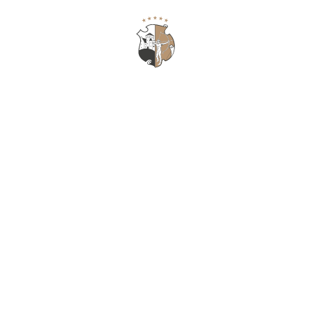
日
ギフト券
本
語
スタイリッシュな静けさ＆贅沢なラグジュアリー