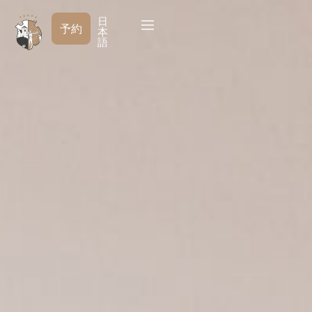
コ
日
ン
予約
本
テ
語
ン
ツ
へ
移
動