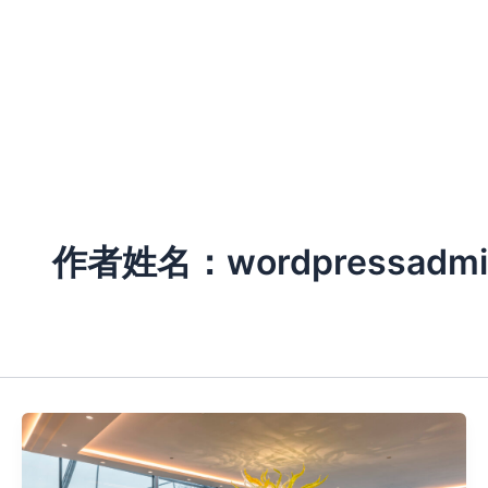
跳
至
内
客房与套房
THE GLASS GARDEN
水疗与健康
容
作者姓名：wordpressadmi