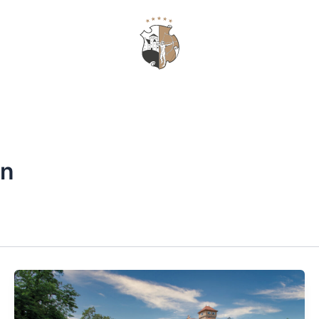
简
礼品券
体
中
文
n