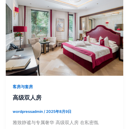
客房与套房
高级双人房
wordpressadmin
/
2025年8月9日
雅致静谧与专属奢华 高级双人房 在私密氛