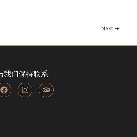
Next
→
与我们保持联系
F
I
T
a
n
r
c
s
i
e
t
p
b
a
a
o
g
d
o
r
v
k
a
i