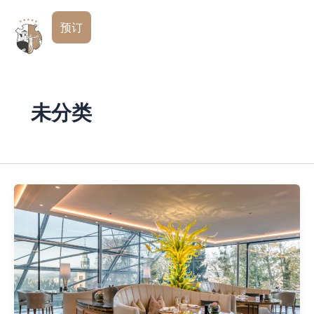
跳
简
至
预订
体
内
中
文
容
未分类