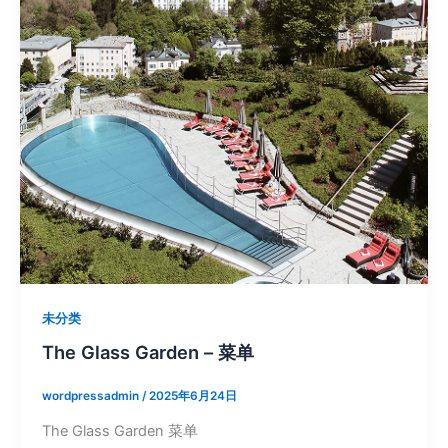
未分类
The Glass Garden – 菜单
wordpressadmin
/
2025年6月24日
The Glass Garden 菜单