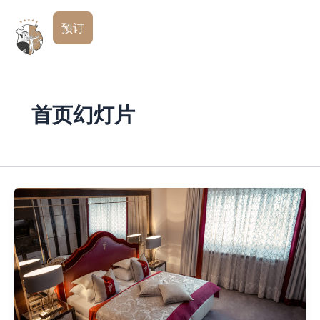
跳
简
至
预订
体
内
中
文
容
首页幻灯片