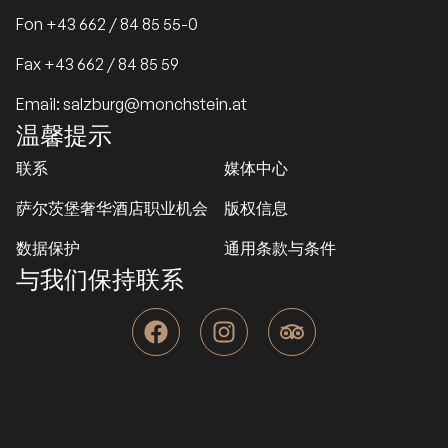
Fon +43 662 / 84 85 55-0
Fax +43 662 / 84 85 59
Email: salzburg@monchstein.at
温馨提示
联系
媒体中心
萨尔茨堡奢华酒店职业机会
版权信息
数据保护
通用条款与条件
与我们保持联系
F
I
T
a
n
r
c
s
i
e
t
p
b
a
a
o
g
d
o
r
v