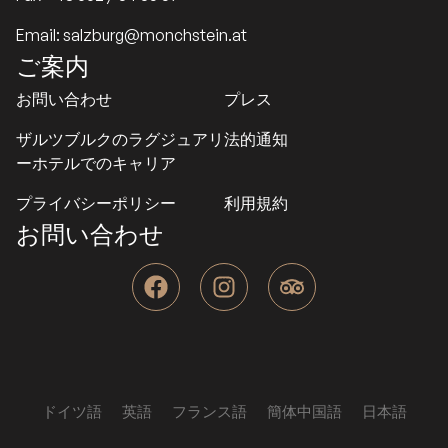
Email: salzburg@monchstein.at
ご案内
お問い合わせ
プレス
ザルツブルクのラグジュアリ
法的通知
ーホテルでのキャリア
プライバシーポリシー
利用規約
お問い合わせ
F
I
T
a
n
r
c
s
i
e
t
p
b
a
a
o
g
d
o
r
v
ドイツ語
英語
フランス語
簡体中国語
日本語
k
a
i