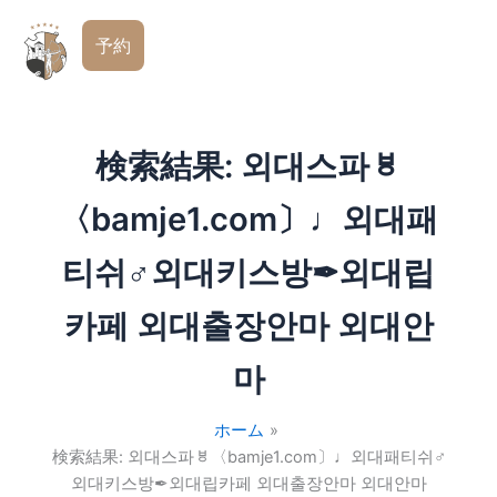
コ
日
ン
予約
本
テ
語
ン
ツ
へ
検索結果:
외대스파ㅸ
移
動
〈bamje1.com〕♩외대패
티쉬♂외대키스방✒외대립
카페 외대출장안마 외대안
마
ホーム
検索結果: 외대스파ㅸ〈bamje1.com〕♩외대패티쉬♂
외대키스방✒외대립카페 외대출장안마 외대안마